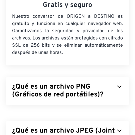
Gratis y seguro
Nuestro conversor de ORIGEN a DESTINO es
gratuito y funciona en cualquier navegador web.
Garantizamos la seguridad y privacidad de los
archivos. Los archivos están protegidos con cifrado
SSL de 256 bits y se eliminan automáticamente
después de unas horas.
¿Qué es un archivo PNG
(Gráficos de red portátiles)?
Los gráficos de red portátiles (PNG) son un tipo de
archivo
rasterizado
que comprime imágenes para
facilitar su portabilidad. Las imágenes PNG pueden
¿Qué es un archivo JPEG (Joint
tener colores
RGB
o
RGBA
y admiten