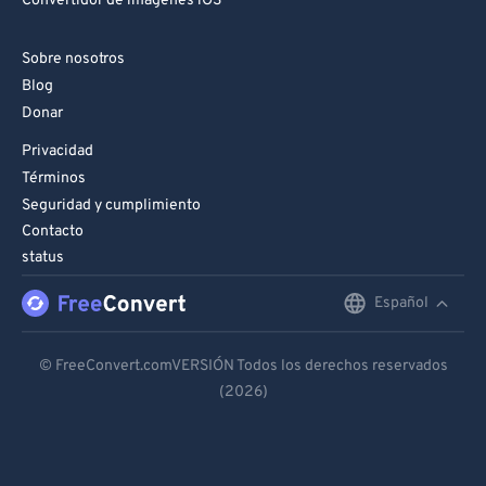
Convertidor de imágenes iOS
Sobre nosotros
Blog
Donar
Privacidad
Términos
Seguridad y cumplimiento
Contacto
status
Español
English
Deutsch
© FreeConvert.comVERSIÓN Todos los derechos reservados
(2026)
Español
Français
Português