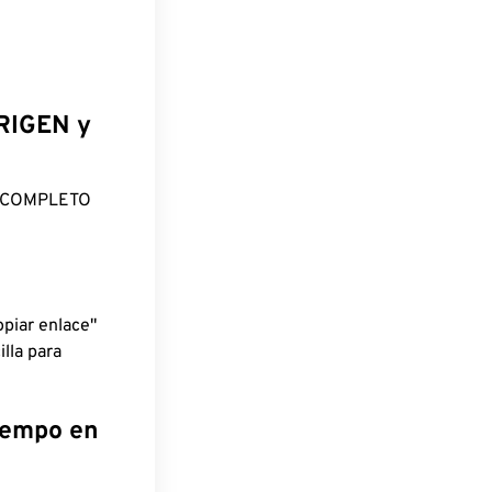
ORIGEN y
O COMPLETO
piar enlace"
lla para
tiempo en