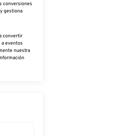
as conversiones
 y gestiona
a convertir
o a eventos
rmente nuestra
información