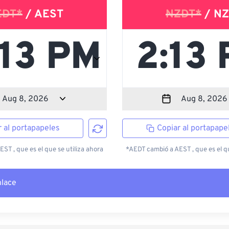
EDT*
/ AEST
NZDT*
/ NZ
r al portapapeles
Copiar al portapape
ST , que es el que se utiliza ahora
*AEDT cambió a AEST , que es el qu
nlace