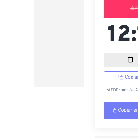
A
Copia
*AEDT cambió a AE
Copiar e