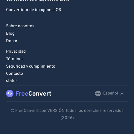
Convertidor de imágenes iOS
Sobre nosotros
Blog
Donar
Privacidad
Términos
Seguridad y cumplimiento
Contacto
status
Español
English
Deutsch
© FreeConvert.comVERSIÓN Todos los derechos reservados
(2026)
Español
Français