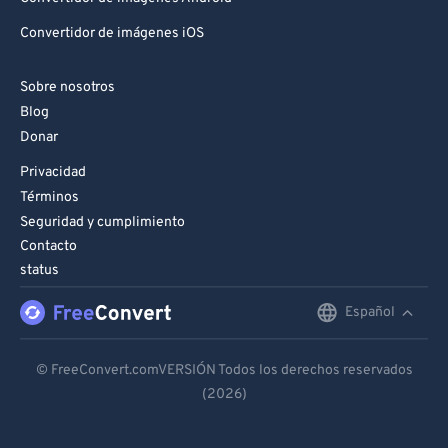
Convertidor de imágenes iOS
Sobre nosotros
Blog
Donar
Privacidad
Términos
Seguridad y cumplimiento
Contacto
status
Español
English
Deutsch
© FreeConvert.comVERSIÓN Todos los derechos reservados
(2026)
Español
Français