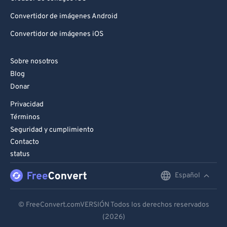
Convertidor de imágenes Android
Convertidor de imágenes iOS
Sobre nosotros
Blog
Donar
Privacidad
Términos
Seguridad y cumplimiento
Contacto
status
Español
English
Deutsch
© FreeConvert.comVERSIÓN Todos los derechos reservados
(2026)
Español