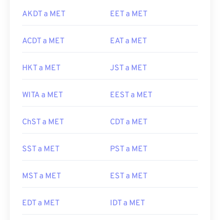
AKDT a MET
EET a MET
ACDT a MET
EAT a MET
HKT a MET
JST a MET
WITA a MET
EEST a MET
ChST a MET
CDT a MET
SST a MET
PST a MET
MST a MET
EST a MET
EDT a MET
IDT a MET