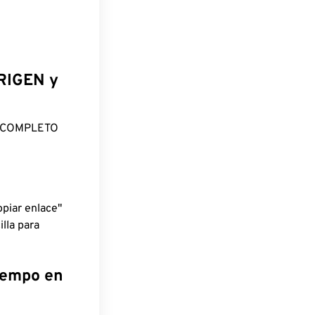
ORIGEN y
O COMPLETO
piar enlace"
lla para
tiempo en