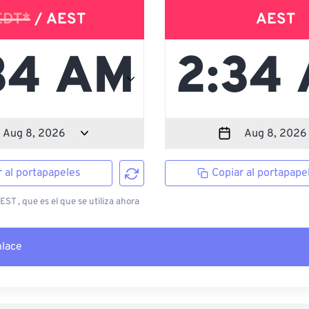
EDT*
/ AEST
AEST
r al portapapeles
Copiar al portapape
ST , que es el que se utiliza ahora
nlace