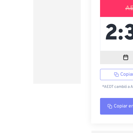
A
Copia
*AEDT cambió a AE
Copiar e