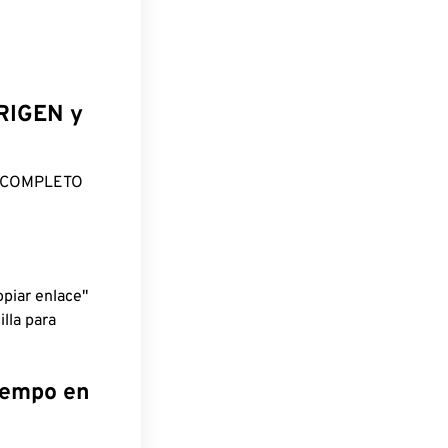
ORIGEN y
O COMPLETO
piar enlace"
lla para
tiempo en