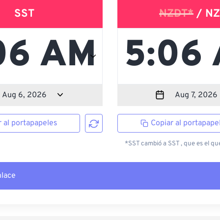
SST
NZDT*
/ NZ
r al portapapeles
Copiar al portapape
*SST cambió a SST , que es el que
nlace