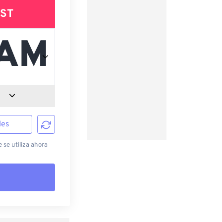
ST
les
 se utiliza ahora