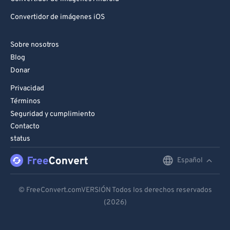
Convertidor de imágenes iOS
Sobre nosotros
Blog
Donar
Privacidad
Términos
Seguridad y cumplimiento
Contacto
status
Español
English
Deutsch
© FreeConvert.comVERSIÓN Todos los derechos reservados
(2026)
Español
Français