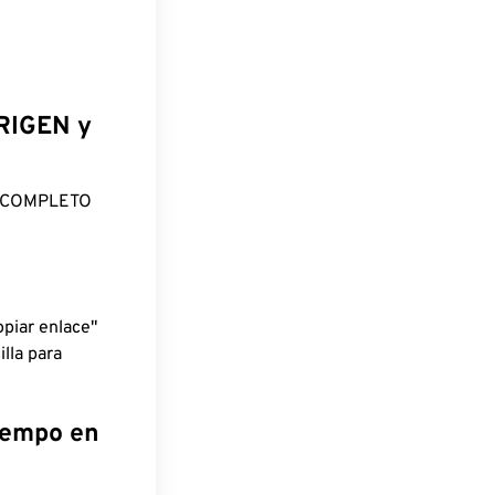
ORIGEN y
O COMPLETO
piar enlace"
lla para
tiempo en