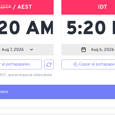
EDT*
/ AEST
IDT
r al portapapeles
Copiar al portapape
ST , que es el que se utiliza ahora
nlace