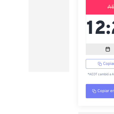
A
Copia
*AEDT cambió a AE
Copiar e