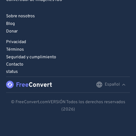
Sobre nosotros
Blog
Donar
Privacidad
Términos
Seguridad y cumplimiento
Contacto
status
Español
English
Deutsch
© FreeConvert.comVERSIÓN Todos los derechos reservados
(2026)
Español
Français
Português