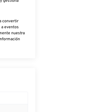
 y gestiona
a convertir
o a eventos
rmente nuestra
información