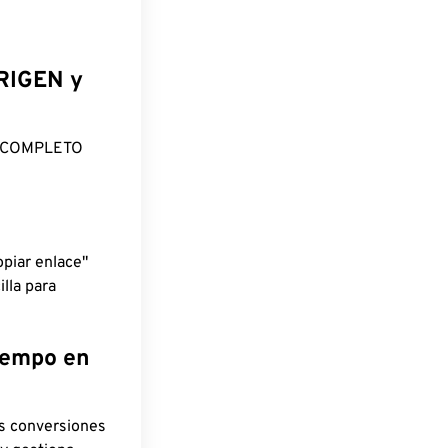
ORIGEN y
O COMPLETO
piar enlace"
lla para
tiempo en
as conversiones