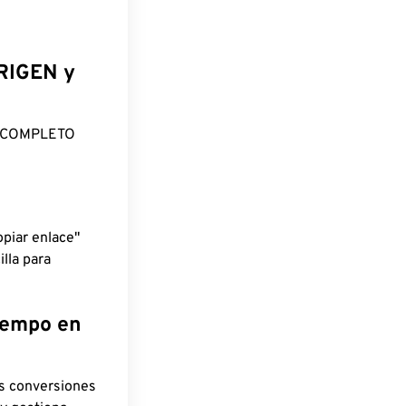
ORIGEN y
O COMPLETO
piar enlace"
lla para
tiempo en
as conversiones