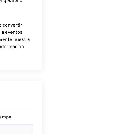
 y gestiona
a convertir
o a eventos
rmente nuestra
información
iempo