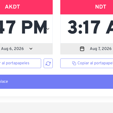
AKDT
NDT
r al portapapeles
Copiar al portapape
nlace