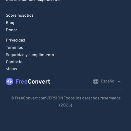
Sobre nosotros
Blog
Donar
Privacidad
Términos
Seguridad y cumplimiento
Contacto
status
Español
English
Deutsch
© FreeConvert.comVERSIÓN Todos los derechos reservados
(2026)
Español
Français
Português