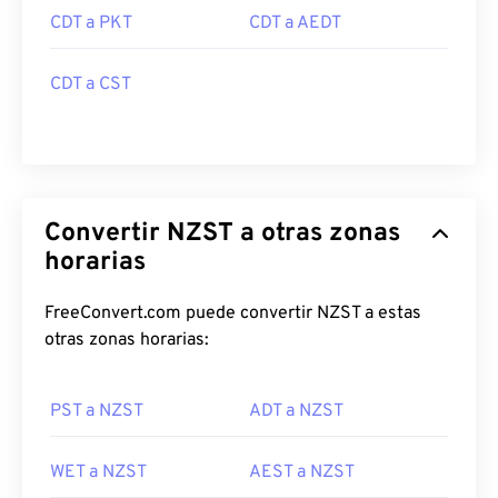
CDT a PKT
CDT a AEDT
CDT a CST
Convertir NZST a otras zonas
horarias
FreeConvert.com puede convertir NZST a estas
otras zonas horarias:
PST a NZST
ADT a NZST
WET a NZST
AEST a NZST