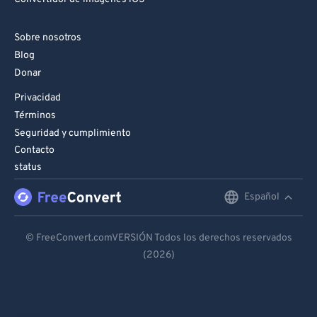
Sobre nosotros
Blog
Donar
Privacidad
Términos
Seguridad y cumplimiento
Contacto
status
Español
English
Deutsch
© FreeConvert.comVERSIÓN Todos los derechos reservados
(2026)
Español
Français
Português