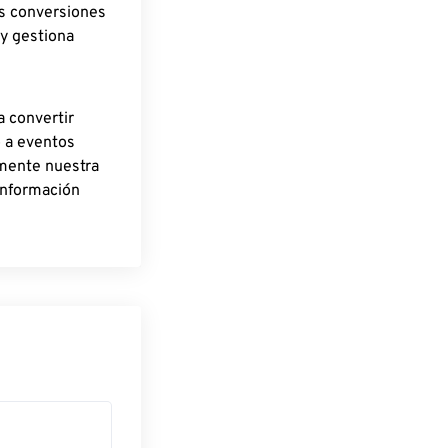
as conversiones
 y gestiona
a convertir
o a eventos
rmente nuestra
información