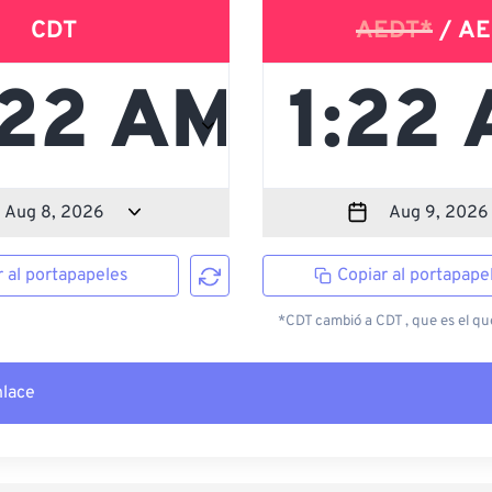
CDT
AEDT*
/ AE
r al portapapeles
Copiar al portapape
*CDT cambió a CDT , que es el que
nlace