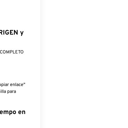
ORIGEN y
O COMPLETO
piar enlace"
lla para
tiempo en