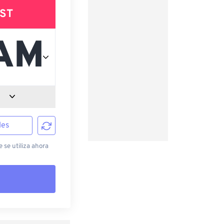
ST
les
 se utiliza ahora