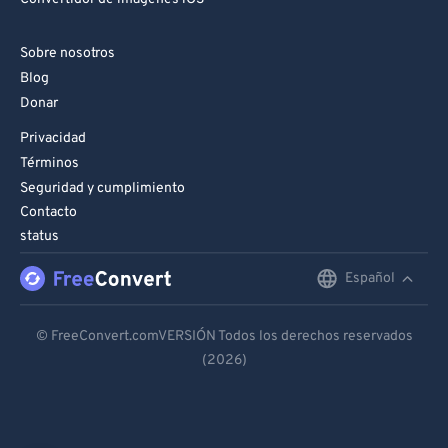
Sobre nosotros
Blog
Donar
Privacidad
Términos
Seguridad y cumplimiento
Contacto
status
Español
English
Deutsch
© FreeConvert.comVERSIÓN Todos los derechos reservados
(2026)
Español
Français
Português