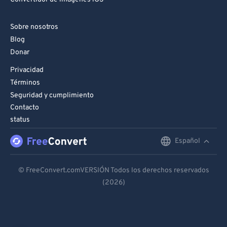
Sobre nosotros
Blog
Donar
Privacidad
Términos
Seguridad y cumplimiento
Contacto
status
Español
English
Deutsch
© FreeConvert.comVERSIÓN Todos los derechos reservados
(2026)
Español
Français
Português