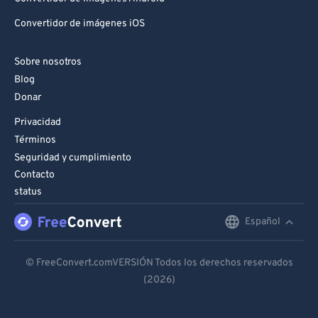
Convertidor de imágenes iOS
Sobre nosotros
Blog
Donar
Privacidad
Términos
Seguridad y cumplimiento
Contacto
status
Español
English
Deutsch
© FreeConvert.comVERSIÓN Todos los derechos reservados
(2026)
Español
Français