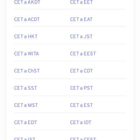
CET a AKDT
CET a EET
CET a ACDT
CET a EAT
CET a HKT
CET a JST
CET a WITA
CET a EEST
CET a ChST
CET a CDT
CET a SST
CET a PST
CET a MST
CET a EST
CET a EDT
CET a IDT