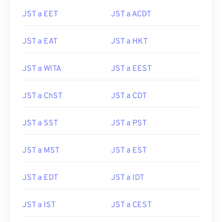
JST a EET
JST a ACDT
JST a EAT
JST a HKT
JST a WITA
JST a EEST
JST a ChST
JST a CDT
JST a SST
JST a PST
JST a MST
JST a EST
JST a EDT
JST a IDT
JST a IST
JST a CEST