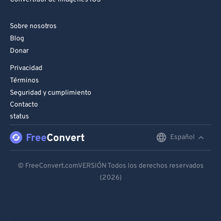
Sobre nosotros
Blog
Donar
Privacidad
Términos
Seguridad y cumplimiento
Contacto
status
Español
English
Deutsch
© FreeConvert.comVERSIÓN Todos los derechos reservados
(2026)
Español
Français
Português