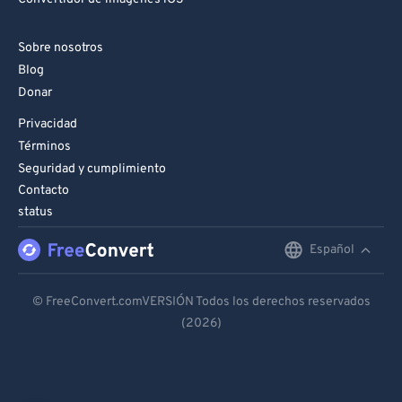
Sobre nosotros
Blog
Donar
Privacidad
Términos
Seguridad y cumplimiento
Contacto
status
Español
English
Deutsch
© FreeConvert.comVERSIÓN Todos los derechos reservados
(2026)
Español
Français
Português