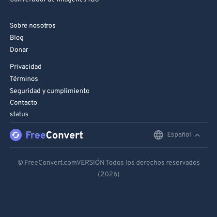
Sobre nosotros
Blog
Donar
Privacidad
Términos
Seguridad y cumplimiento
Contacto
status
Español
English
Deutsch
© FreeConvert.comVERSIÓN Todos los derechos reservados
(2026)
Español
Français
Português