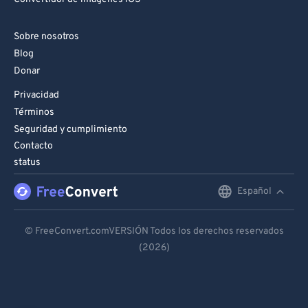
Sobre nosotros
Blog
Donar
Privacidad
Términos
Seguridad y cumplimiento
Contacto
status
Español
English
Deutsch
© FreeConvert.comVERSIÓN Todos los derechos reservados
(2026)
Español
Français
Português