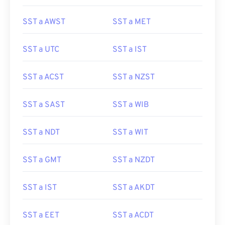
SST a AWST
SST a MET
SST a UTC
SST a IST
SST a ACST
SST a NZST
SST a SAST
SST a WIB
SST a NDT
SST a WIT
SST a GMT
SST a NZDT
SST a IST
SST a AKDT
SST a EET
SST a ACDT