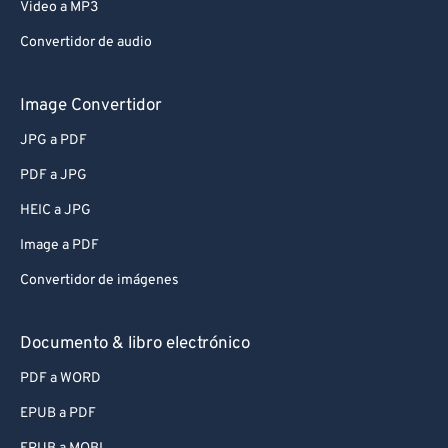
Video a MP3
Convertidor de audio
Image Convertidor
JPG a PDF
PDF a JPG
HEIC a JPG
Image a PDF
Convertidor de imágenes
Documento & libro electrónico
PDF a WORD
EPUB a PDF