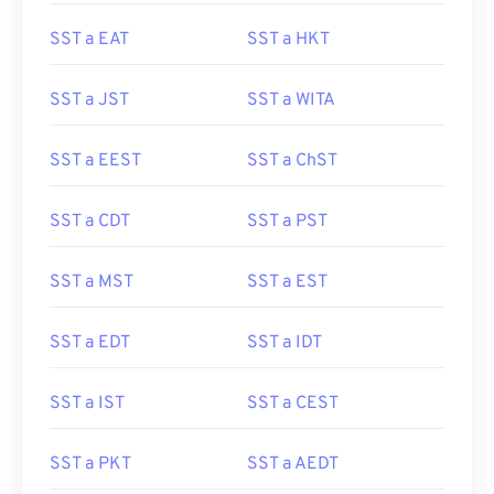
SST a EAT
SST a HKT
SST a JST
SST a WITA
SST a EEST
SST a ChST
SST a CDT
SST a PST
SST a MST
SST a EST
SST a EDT
SST a IDT
SST a IST
SST a CEST
SST a PKT
SST a AEDT