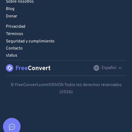
Sobre nosotros
Blog
Donar
Privacidad
Términos
Seguridad y cumplimiento
Contacto
status
Español
English
Deutsch
© FreeConvert.comVERSIÓN Todos los derechos reservados
(2026)
Español
Français
Português
Italiano