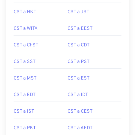
CST a HKT
CST a JST
CST a WITA
CST a EEST
CST a ChST
CST a CDT
CST a SST
CST a PST
CST a MST
CST a EST
CST a EDT
CST a IDT
CST a IST
CST a CEST
CST a PKT
CST a AEDT