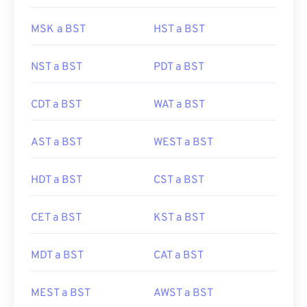
MSK a BST
HST a BST
NST a BST
PDT a BST
CDT a BST
WAT a BST
AST a BST
WEST a BST
HDT a BST
CST a BST
CET a BST
KST a BST
MDT a BST
CAT a BST
MEST a BST
AWST a BST