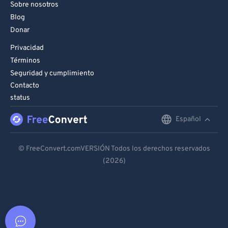
Sobre nosotros
Blog
Donar
Privacidad
Términos
Seguridad y cumplimiento
Contacto
status
Español
English
Deutsch
© FreeConvert.comVERSIÓN Todos los derechos reservados
(2026)
Español
Français
Português
Italiano