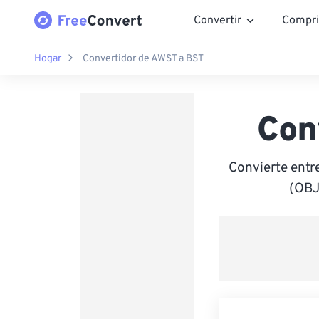
Convertir
Compri
Hogar
Convertidor de AWST a BST
Con
Convierte entr
(OBJ