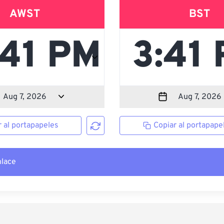
AWST
BST
r al portapapeles
Copiar al portapape
nlace