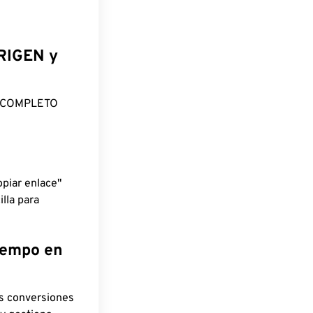
ORIGEN y
O COMPLETO
piar enlace"
lla para
tiempo en
as conversiones