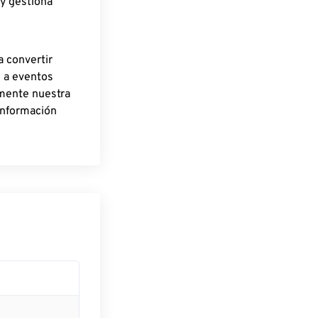
 y gestiona
a convertir
o a eventos
rmente nuestra
información