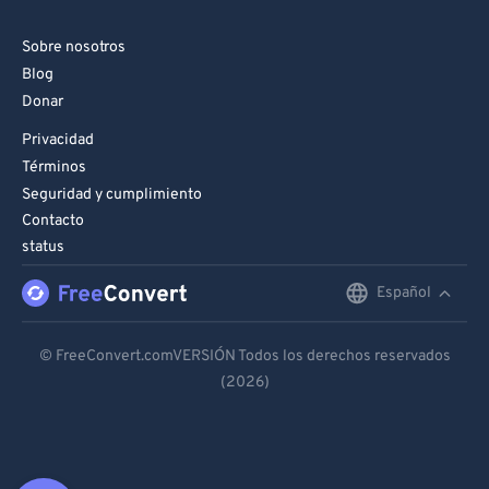
Sobre nosotros
Blog
Donar
Privacidad
Términos
Seguridad y cumplimiento
Contacto
status
Español
English
Deutsch
© FreeConvert.comVERSIÓN Todos los derechos reservados
(2026)
Español
Français
Português