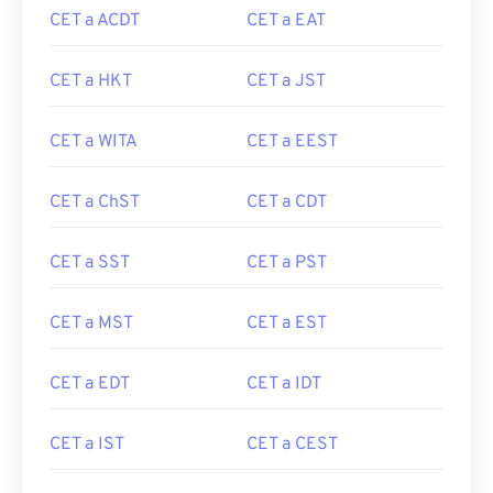
CET a ACDT
CET a EAT
CET a HKT
CET a JST
CET a WITA
CET a EEST
CET a ChST
CET a CDT
CET a SST
CET a PST
CET a MST
CET a EST
CET a EDT
CET a IDT
CET a IST
CET a CEST