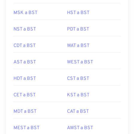
MSK a BST
HST a BST
NST a BST
PDT a BST
CDT a BST
WAT a BST
AST a BST
WEST a BST
HDT a BST
CST a BST
CET a BST
KST a BST
MDT a BST
CAT a BST
MEST a BST
AWST a BST