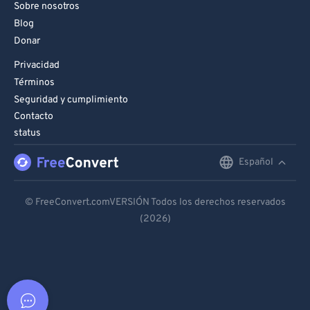
Sobre nosotros
Blog
Donar
Privacidad
Términos
Seguridad y cumplimiento
Contacto
status
Español
English
Deutsch
© FreeConvert.comVERSIÓN Todos los derechos reservados
(2026)
Español
Français
Português
Italiano