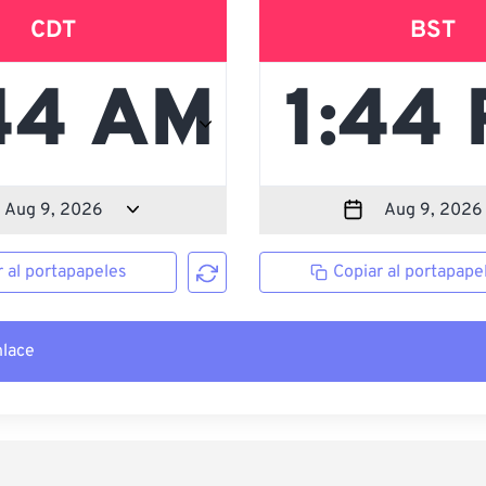
CDT
BST
r al portapapeles
Copiar al portapape
nlace