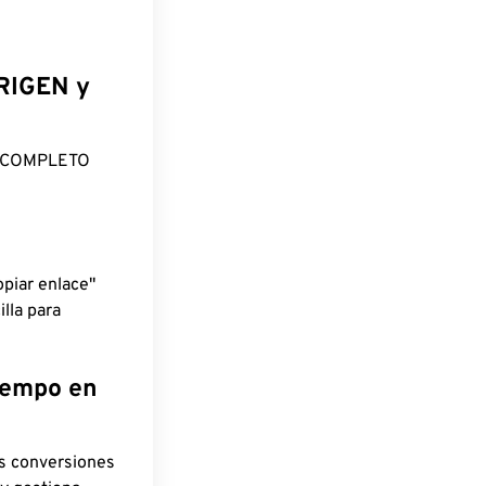
ORIGEN y
O COMPLETO
piar enlace"
lla para
tiempo en
as conversiones