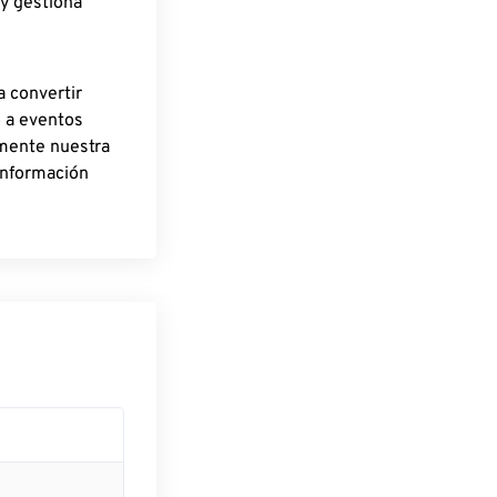
 y gestiona
a convertir
o a eventos
rmente nuestra
información