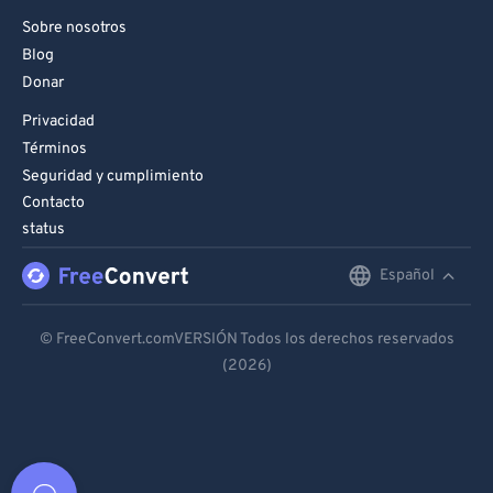
Sobre nosotros
Blog
Donar
Privacidad
Términos
Seguridad y cumplimiento
Contacto
status
Español
English
Deutsch
© FreeConvert.comVERSIÓN Todos los derechos reservados
(2026)
Español
Français
Português