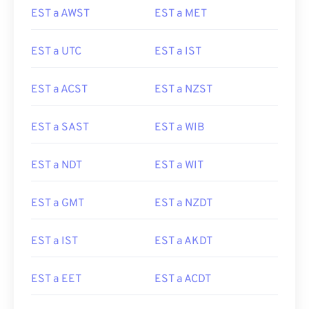
EST a AWST
EST a MET
EST a UTC
EST a IST
EST a ACST
EST a NZST
EST a SAST
EST a WIB
EST a NDT
EST a WIT
EST a GMT
EST a NZDT
EST a IST
EST a AKDT
EST a EET
EST a ACDT