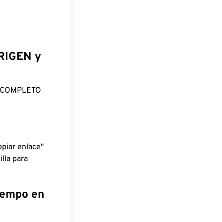
ORIGEN y
O COMPLETO
piar enlace"
lla para
tiempo en