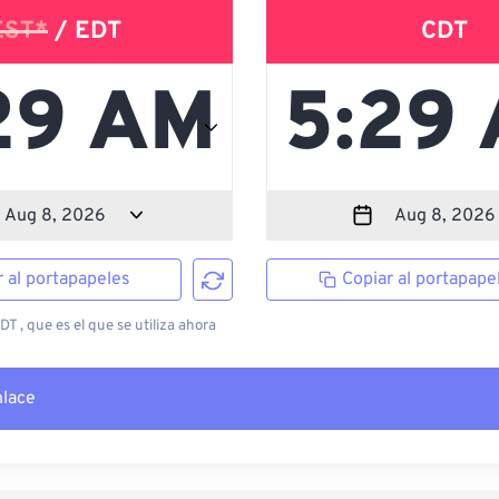
EST*
/ EDT
CDT
r al portapapeles
Copiar al portapape
T , que es el que se utiliza ahora
nlace