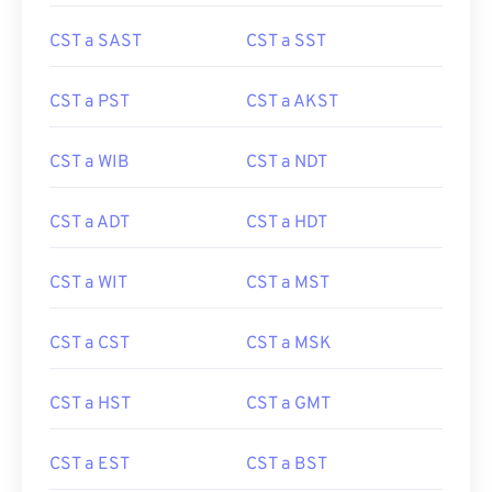
CST a SAST
CST a SST
CST a PST
CST a AKST
CST a WIB
CST a NDT
CST a ADT
CST a HDT
CST a WIT
CST a MST
CST a CST
CST a MSK
CST a HST
CST a GMT
CST a EST
CST a BST