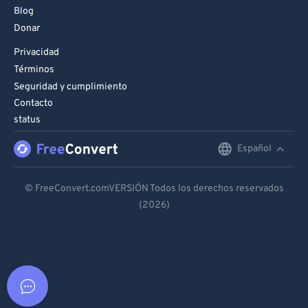
Blog
Donar
Privacidad
Términos
Seguridad y cumplimiento
Contacto
status
Español
English
Deutsch
© FreeConvert.comVERSIÓN Todos los derechos reservados
(2026)
Español
Français
Português
Italiano