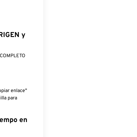
ORIGEN y
O COMPLETO
piar enlace"
lla para
tiempo en