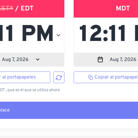
EST*
/ EDT
MDT
r al portapapeles
Copiar al portapape
T , que es el que se utiliza ahora
nlace