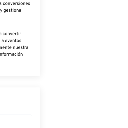
as conversiones
 y gestiona
a convertir
o a eventos
rmente nuestra
información