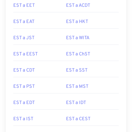
EST a EET
EST a ACDT
EST a EAT
EST a HKT
EST a JST
EST a WITA
EST a EEST
EST a ChST
EST a CDT
EST a SST
EST a PST
EST a MST
EST a EDT
EST a IDT
EST a IST
EST a CEST