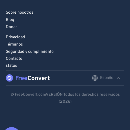
Sobre nosotros
Blog
Donar
Privacidad
Términos
Seguridad y cumplimiento
Contacto
status
Español
English
Deutsch
© FreeConvert.comVERSIÓN Todos los derechos reservados
(2026)
Español
Français
Português