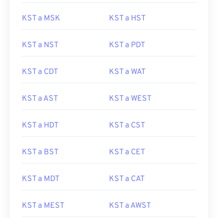
KST a MSK
KST a HST
KST a NST
KST a PDT
KST a CDT
KST a WAT
KST a AST
KST a WEST
KST a HDT
KST a CST
KST a BST
KST a CET
KST a MDT
KST a CAT
KST a MEST
KST a AWST