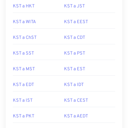
KST a HKT
KST a JST
KST a WITA
KST a EEST
KST a ChST
KST a CDT
KST a SST
KST a PST
KST a MST
KST a EST
KST a EDT
KST a IDT
KST a IST
KST a CEST
KST a PKT
KST a AEDT