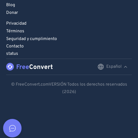
Blog
Donar
Privacidad
Términos
Seguridad y cumplimiento
Contacto
status
Español
English
Deutsch
© FreeConvert.comVERSIÓN Todos los derechos reservados
(2026)
Español
Français
Português
Italiano