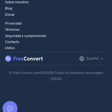
Sobre nosotros
Blog
Donar
Privacidad
Términos
Seguridad y cumplimiento
Contacto
status
Español
English
Deutsch
© FreeConvert.comVERSIÓN Todos los derechos reservados
(2026)
Español
Français
Português
Italiano