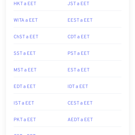
HKT a EET
JST a EET
WITA a EET
EEST a EET
ChST a EET
CDT a EET
SST a EET
PST a EET
MST a EET
EST a EET
EDT a EET
IDT a EET
IST a EET
CEST a EET
PKT a EET
AEDT a EET