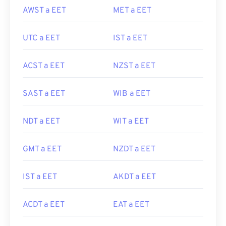
AWST a EET
MET a EET
UTC a EET
IST a EET
ACST a EET
NZST a EET
SAST a EET
WIB a EET
NDT a EET
WIT a EET
GMT a EET
NZDT a EET
IST a EET
AKDT a EET
ACDT a EET
EAT a EET