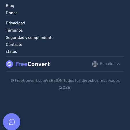
Blog
Donar
Privacidad
Términos
Seguridad y cumplimiento
Contacto
status
Español
English
Deutsch
© FreeConvert.comVERSIÓN Todos los derechos reservados
(2026)
Español
Français
Português
Italiano