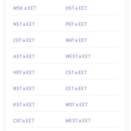
MSK a EET
HST a EET
NST a EET
PDT a EET
CDT a EET
WAT a EET
AST a EET
WEST a EET
HDT a EET
CST a EET
BST a EET
CET a EET
KST a EET
MDT a EET
CAT a EET
MEST a EET