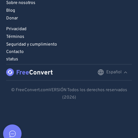
Sobre nosotros
Blog
Donar
Privacidad
Términos
Seguridad y cumplimiento
Contacto
status
Español
English
Deutsch
© FreeConvert.comVERSIÓN Todos los derechos reservados
(2026)
Español
Français
Português
Italiano