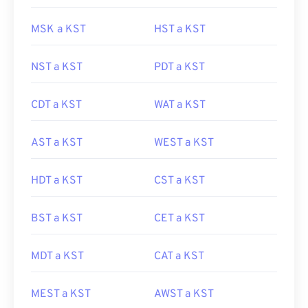
MSK a KST
HST a KST
NST a KST
PDT a KST
CDT a KST
WAT a KST
AST a KST
WEST a KST
HDT a KST
CST a KST
BST a KST
CET a KST
MDT a KST
CAT a KST
MEST a KST
AWST a KST