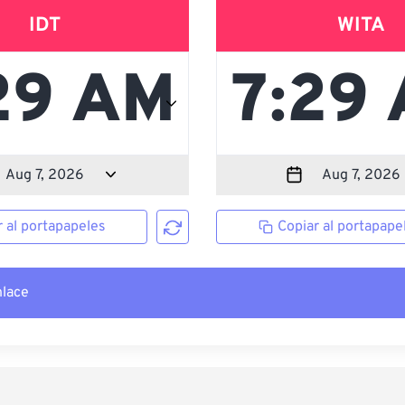
IDT
WITA
r al portapapeles
Copiar al portapape
nlace