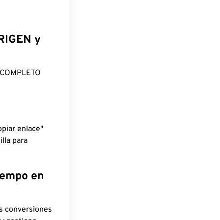
ORIGEN y
O COMPLETO
piar enlace"
lla para
tiempo en
as conversiones