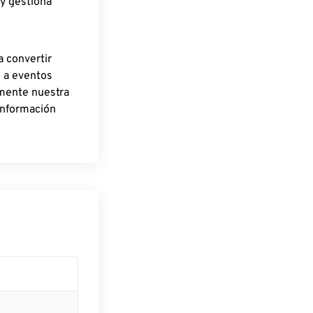
 y gestiona
a convertir
o a eventos
rmente nuestra
información