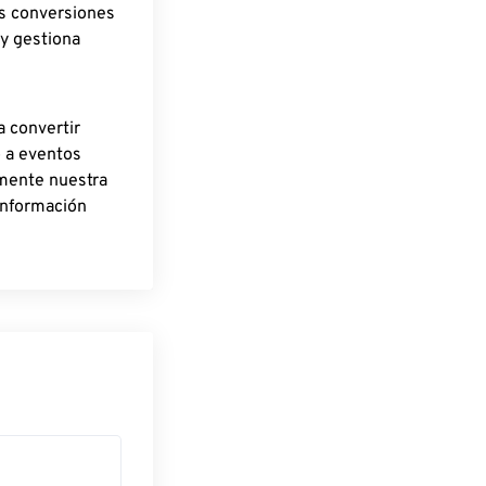
as conversiones
 y gestiona
a convertir
o a eventos
rmente nuestra
información