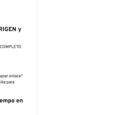
ORIGEN y
O COMPLETO
piar enlace"
lla para
tiempo en