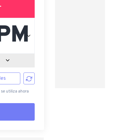
T
les
 se utiliza ahora