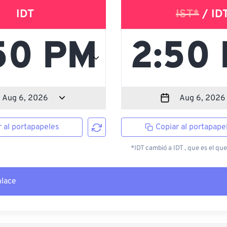
IDT
IST*
/ ID
r al portapapeles
Copiar al portapape
*IDT cambió a IDT , que es el que
nlace