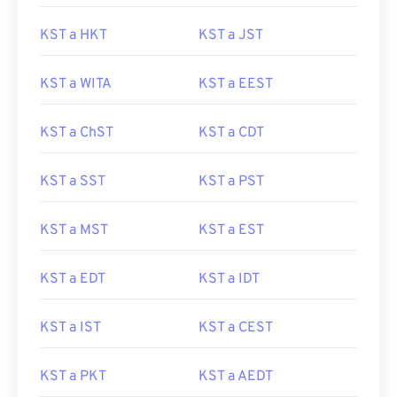
KST a HKT
KST a JST
KST a WITA
KST a EEST
KST a ChST
KST a CDT
KST a SST
KST a PST
KST a MST
KST a EST
KST a EDT
KST a IDT
KST a IST
KST a CEST
KST a PKT
KST a AEDT