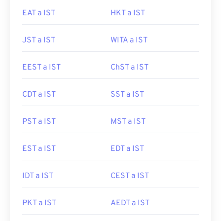
EAT a IST
HKT a IST
JST a IST
WITA a IST
EEST a IST
ChST a IST
CDT a IST
SST a IST
PST a IST
MST a IST
EST a IST
EDT a IST
IDT a IST
CEST a IST
PKT a IST
AEDT a IST