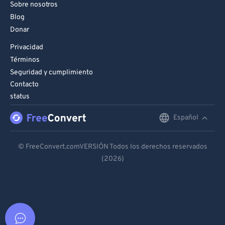
Sobre nosotros
Blog
Donar
Privacidad
Términos
Seguridad y cumplimiento
Contacto
status
Español
English
Deutsch
© FreeConvert.comVERSIÓN Todos los derechos reservados
(2026)
Español
Français
Português
Italiano