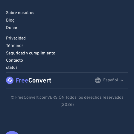
Sobre nosotros
Blog
Donar
Privacidad
Términos
Seguridad y cumplimiento
Contacto
status
Español
English
Deutsch
© FreeConvert.comVERSIÓN Todos los derechos reservados
(2026)
Español
Français
Português