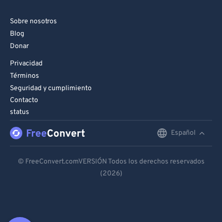
Sobre nosotros
Blog
Donar
Privacidad
Términos
Seguridad y cumplimiento
Contacto
status
Español
English
Deutsch
© FreeConvert.comVERSIÓN Todos los derechos reservados
(2026)
Español
Français
Português