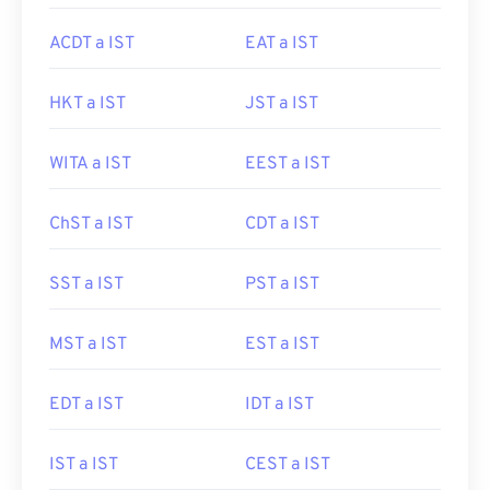
ACDT a IST
EAT a IST
HKT a IST
JST a IST
WITA a IST
EEST a IST
ChST a IST
CDT a IST
SST a IST
PST a IST
MST a IST
EST a IST
EDT a IST
IDT a IST
IST a IST
CEST a IST