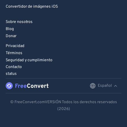
Convertidor de imágenes iOS
Sobre nosotros
Blog
Donar
Privacidad
Términos
Seguridad y cumplimiento
Contacto
status
Español
English
Deutsch
© FreeConvert.comVERSIÓN Todos los derechos reservados
(2026)
Español
Français