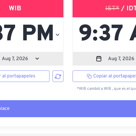
WIB
IST*
/ ID
r al portapapeles
Copiar al portapape
*WIB cambió a WIB , que es el que
nlace