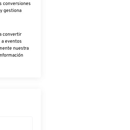
as conversiones
 y gestiona
a convertir
o a eventos
rmente nuestra
información