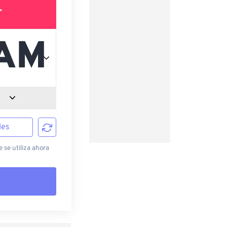
T
les
 se utiliza ahora