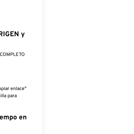
ORIGEN y
O COMPLETO
piar enlace"
lla para
tiempo en