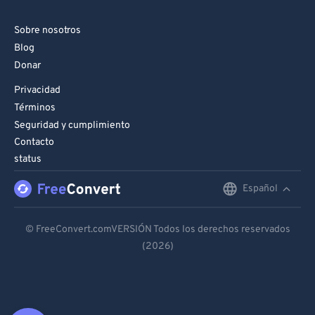
Sobre nosotros
Blog
Donar
Privacidad
Términos
Seguridad y cumplimiento
Contacto
status
Español
English
Deutsch
© FreeConvert.comVERSIÓN Todos los derechos reservados
(2026)
Español
Français
Português