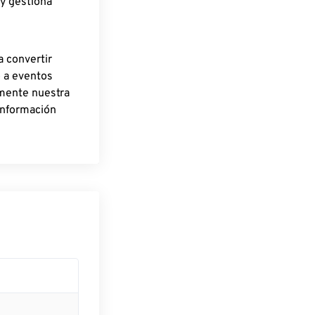
 y gestiona
a convertir
o a eventos
rmente nuestra
información