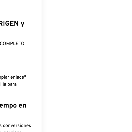
ORIGEN y
O COMPLETO
piar enlace"
lla para
tiempo en
as conversiones