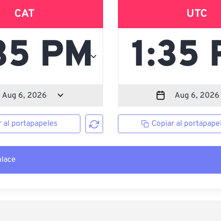
CAT
UTC
r al portapapeles
Copiar al portapape
nlace