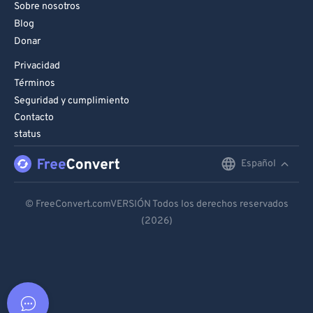
Sobre nosotros
Blog
Donar
Privacidad
Términos
Seguridad y cumplimiento
Contacto
status
Español
English
Deutsch
© FreeConvert.comVERSIÓN Todos los derechos reservados
(2026)
Español
Français
Português
Italiano