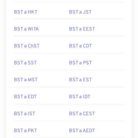
BST a HKT
BST a JST
BST a WITA
BST a EEST
BST a ChST
BST a CDT
BST a SST
BST a PST
BST a MST
BST a EST
BST a EDT
BST a IDT
BST a IST
BST a CEST
BST a PKT
BST a AEDT