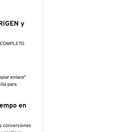
ORIGEN y
O COMPLETO
piar enlace"
lla para
tiempo en
as conversiones