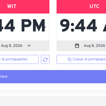
WIT
UTC
r al portapapeles
Copiar al portapape
nlace