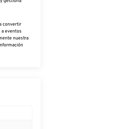
 y gestiona
a convertir
o a eventos
rmente nuestra
información