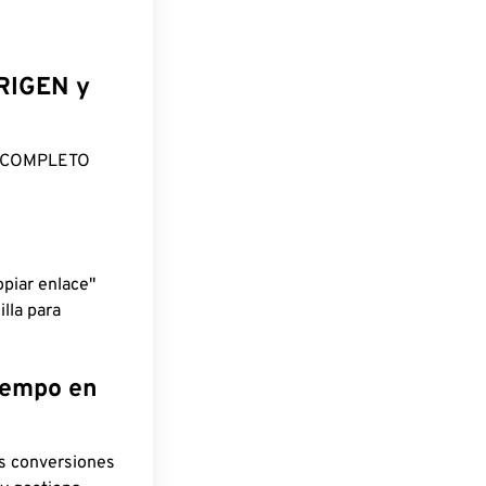
ORIGEN y
O COMPLETO
piar enlace"
lla para
tiempo en
as conversiones