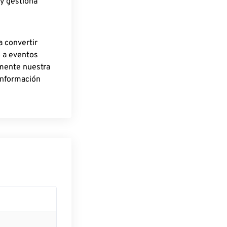
 y gestiona
a convertir
o a eventos
rmente nuestra
información