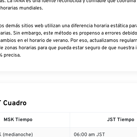
as. La IANA es una fuente reconocida y confiable que coordina
 horarias mundiales.
os demás sitios web utilizan una diferencia horaria estática par
rarias. Sin embargo, este método es propenso a errores debid
cambios en el horario de verano. Por eso, actualizamos regula
de zonas horarias para que pueda estar seguro de que nuestra 
% precisa.
T Cuadro
MSK Tiempo
JST Tiempo
 (medianoche)
06:00 am JST