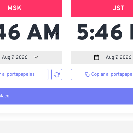
MSK
JST
r al portapapeles
Copiar al portapape
nlace